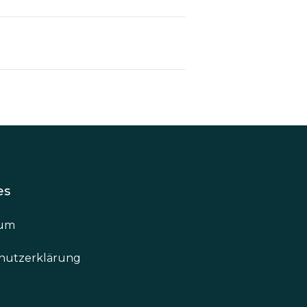
G
es
sum
hutzerklärung